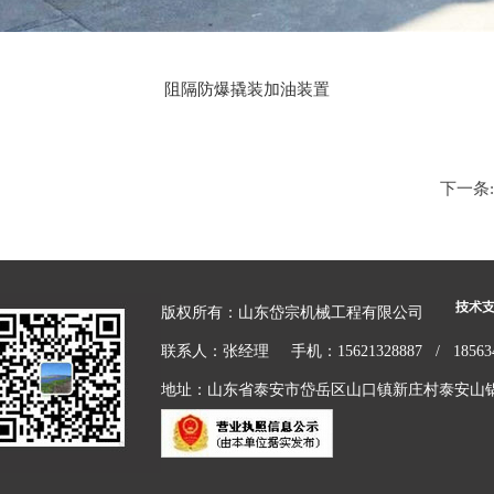
阻隔防爆撬装加油装置
下一条:
版权所有：山东岱宗机械工程有限公司
联系人：张经理 手机：15621328887 / 18563
地址：山东省泰安市岱岳区山口镇新庄村泰安山锅